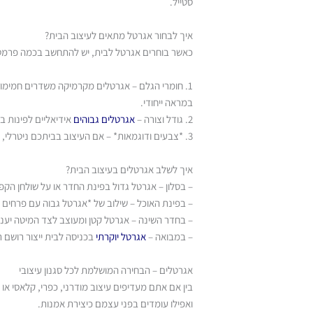
סטייל.
איך לבחור אגרטל מתאים לעיצוב הבית?
כאשר בוחרים אגרטל לבית, יש להתחשב בכמה פרמט
1. חומרי הגלם – אגרטלים מקרמיקה משדרים חמימות
במראה ייחודי.
2. גודל וצורה –
אגרטלים גבוהים
אידיאליים לפינות ב
3. *צבעים ודוגמאות* – אם העיצוב בביתכם ניטרלי, ניתן להוסיף אגרטל בצבע עז ליצירת ניגודיות, או לבחור *אגרטל לבן* או *אגרטל שחור* למראה אלגנטי ומעודן.
איך לשלב אגרטלים בעיצוב הבית?
– בסלון – אגרטל גדול בפינת החדר או על שולחן הקפה י
– בפינת האוכל – שילוב של *אגרטל גבוה עם פרחים טר
– בחדר השינה – אגרטל קטן ומעוצב לצד המיטה יעניק
– במבואה –
אגרטל יוקרתי
בכניסה לבית ייצור רושם ראש
אגרטלים – הבחירה המושלמת לכל סגנון עיצובי
בין אם אתם מעדיפים עיצוב מודרני, כפרי, קלאסי א
ואפילו עומדים בפני עצמם כיצירת אמנות.