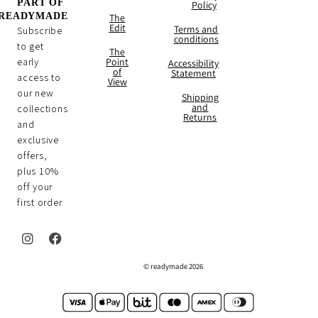
PART OF
Policy
READYMADE
The
Edit
Terms and
Subscribe
conditions
to get
The
early
Point
Accessibility
of
Statement
access to
View
our new
Shipping
and
collections
Returns
and
exclusive
offers,
plus 10%
off your
first order
I
F
n
a
2026 readymade ©
s
c
t
e
a
b
g
o