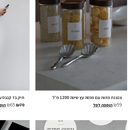
צנצנת מזווה עם מכסה עץ שיטה 1200 מ״ל
תיק בד קנבס ע
₪
65
₪
59
₪
79
הוספה לסל
הוס
למוצר