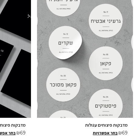
זה
יש
מספר
סוגים.
ניתן
לבחור
את
האפשרויות
בעמוד
המוצר
מדבקות פיצוחים עגולות
מדבקות פיצוחים 7×9 
₪
69
₪
69
בחר אפשרויות
בחר אפשר