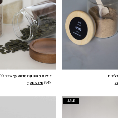
צנצנת מזווה עם מכסה עץ שיטה 700 מ״ל
₪
49
ל
מידע נוסף
ר
למוצר
SALE
חי
זה
יש