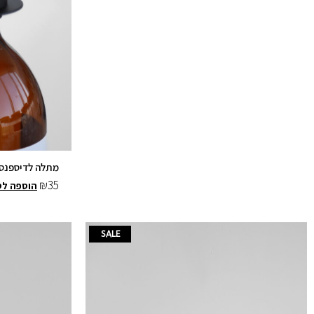
מתלה לדיספנס
₪
35
הוספה לס
המחיר
המחיר
SALE
המקורי
הנוכחי
היה:
הוא:
₪39.
₪59.