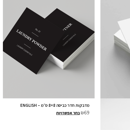
מספר
סוגים.
ניתן
לבחור
את
האפשרויות
בעמוד
המוצר
מדבקות חדר כביסה 8×8 ס״מ – ENGLISH
₪
69
בחר אפשרויות