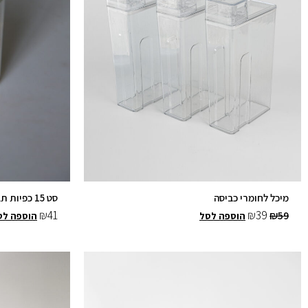
מיכל לחומרי כביסה
סט 15 כפיות תבלינים
₪
41
₪
39
₪
59
הוספה לסל
הוספה לס
המחיר
המחי
המקורי
הנוכ
היה:
הוא:
₪65.
₪79.