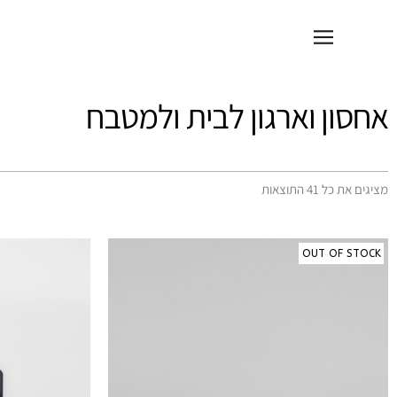
ילוג
לתוכן
תוכן
אחסון וארגון לבית ולמטבח
מציגים את כל ⁦41⁩ התוצאות
ממוין
לפי
מחיר:
OUT OF STOCK
מהזול
ליקר