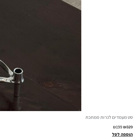
סט מעמדים לנרות ממתכת
ה
ה
₪
199
₪
329
מ
מ
הוספה לסל