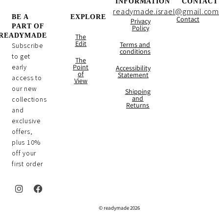
INFORMATION
CONTACT
readymade.israel@gmail.com
BE A
EXPLORE
Contact
Privacy
PART OF
Policy
READYMADE
The
Edit
Terms and
Subscribe
conditions
to get
The
early
Point
Accessibility
of
Statement
access to
View
our new
Shipping
and
collections
Returns
and
exclusive
offers,
plus 10%
off your
first order
I
F
n
a
2026 readymade ©
s
c