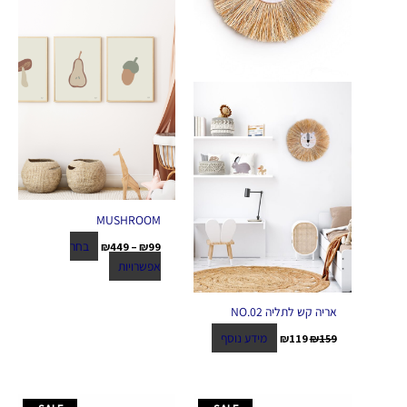
לבחור
את
האפשרויות
בעמוד
המוצר
MUSHROOM
בחר
₪
449
–
₪
99
אפשרויות
אריה קש לתליה NO.02
מידע נוסף
₪
119
₪
159
המחיר
המחיר
המחיר
המחיר