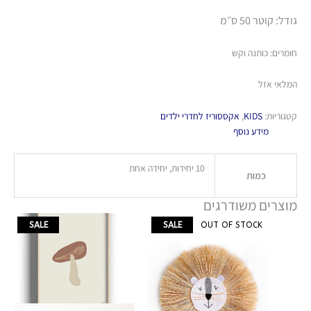
גודל: קוטר 50 ס״מ
חומרים: כותנה וקש
המלאי אזל
קטגוריות:
KIDS
,
אקססוריז לחדרי ילדים
מידע נוסף
10 יחידות, יחידה אחת
כמות
מוצרים משודרגים
המחיר
המחיר
טווח
למוצר
SALE
SALE
OUT OF STOCK
המקורי
הנוכחי
מחירים:
זה
היה:
הוא:
יש
₪159.
₪119.
עד
מספר
סוגים.
ניתן