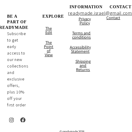
INFORMATION
CONTACT
readymade.israel@gmail.com
BE A
EXPLORE
Contact
Privacy
PART OF
Policy
READYMADE
The
Edit
Terms and
Subscribe
conditions
to get
The
early
Point
Accessibility
of
Statement
access to
View
our new
Shipping
and
collections
Returns
and
exclusive
offers,
plus 10%
off your
first order
I
F
n
a
2026 readymade ©