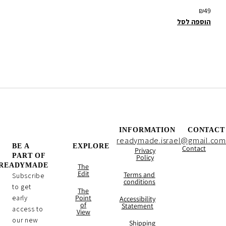
₪
49
הוספה לסל
INFORMATION
CONTACT
readymade.israel@gmail.com
BE A
EXPLORE
Contact
Privacy
PART OF
Policy
READYMADE
The
Edit
Terms and
Subscribe
conditions
to get
The
early
Point
Accessibility
of
Statement
access to
View
our new
Shipping