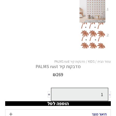
עמוד הבית
/
KIDS
/ מדבקות קיר PALMS rust
מדבקות קיר PALMS rust
₪
269
כמות
+
-
של
מדבקות
הוספה לסל
קיר
PALMS
תיאור מוצר