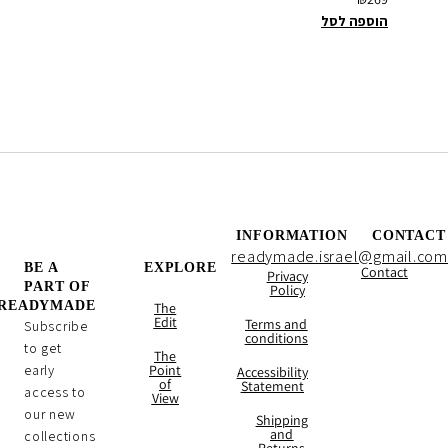
הוספה לסל
הוספה 
INFORMATION
CONTACT
readymade.israel@gmail.com
BE A
EXPLORE
Contact
Privacy
PART OF
Policy
READYMADE
The
Edit
Terms and
Subscribe
conditions
to get
The
early
Point
Accessibility
of
Statement
access to
View
our new
Shipping
and
collections
Returns