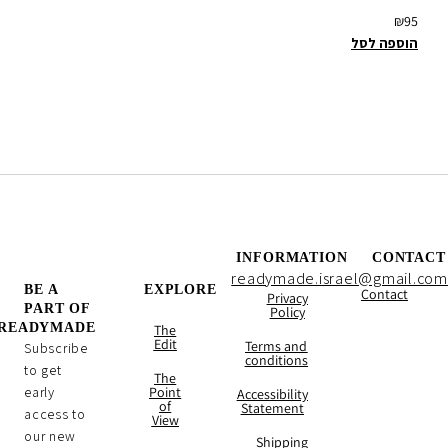
₪
95
הוספה לסל
INFORMATION
CONTACT
readymade.israel@gmail.com
BE A
EXPLORE
Contact
Privacy
PART OF
Policy
READYMADE
The
Edit
Terms and
Subscribe
conditions
to get
The
early
Point
Accessibility
of
Statement
access to
View
our new
Shipping