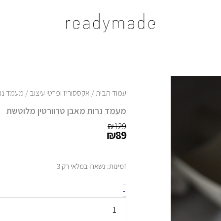
עמוד הבית
/
אקססוריז ופרטי עיצוב
/ מעמד נרו
מעמד נרות מאבן טרוורטין מלוטשת
המחיר
המחיר
₪
129
₪
89
הנוכחי
המקורי
היה:
הוא:
₪129.
₪89.
כמות
זמינות:
נשארו במלאי רק 3
של
מעמד
-
נרות
מאבן