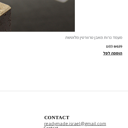
מעמד נרות מאבן טרוורטין מלוטשת
ה
ה
₪
89
₪
129
מ
מ
הוספה לסל
ח
ח
י
י
ר
ר
ה
ה
מ
נ
ק
ו
ו
כ
ר
ח
י
י
CONTACT
ה
ה
readymade.israel@gmail.com
Contact