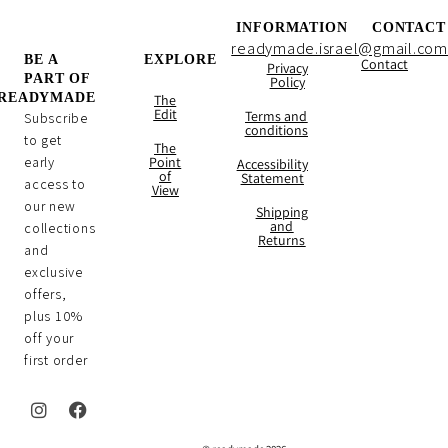
INFORMATION
CONTACT
readymade.israel@gmail.com
BE A
EXPLORE
Contact
Privacy
PART OF
Policy
READYMADE
The
Edit
Terms and
Subscribe
conditions
to get
The
early
Point
Accessibility
of
Statement
access to
View
our new
Shipping
and
collections
Returns
and
exclusive
offers,
plus 10%
off your
first order
I
F