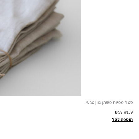
סט 4 מפיות פשתן גוון טבעי
ה
ה
₪
99
₪
159
מ
מ
הוספה לסל
ח
ח
י
י