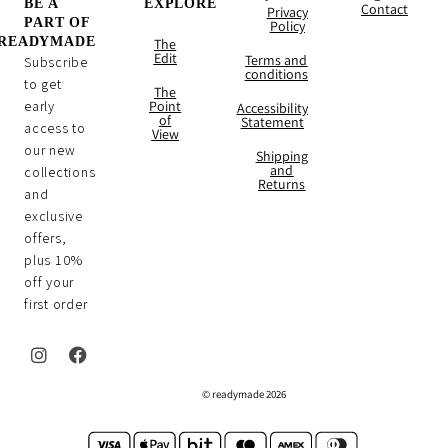
BE A
EXPLORE
Contact
Privacy
PART OF
Policy
READYMADE
The
Edit
Terms and
Subscribe
conditions
to get
The
early
Point
Accessibility
of
Statement
access to
View
our new
Shipping
and
collections
Returns
and
exclusive
offers,
plus 10%
off your
first order
I
F
n
a
2026 readymade ©
s
c
t
e
a
b