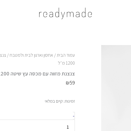
עמוד הבית
/
אחסון וארגון לבית ולמטבח
/ צנצ
1200 מ״ל
צנצנת מזווה עם מכסה עץ שיטה 1200 מ״ל
₪
59
כמות
זמינות:
קיים במלאי
של
צנצנת
-
מזווה
עם