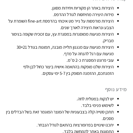
היצירות באתר הן מקוריות ויחידות מסוגן​.
₪
מידות היצירה מתיחסות לגודל ההדפס.
7
היצירות מודפסות על נייר מט איכותי בהדפסת fine-art​ השומרת על
4
הצבע ונראות היצירה לאורך שנים.
9
היצירות מגיעות ממוסגרות במסגרת עץ, עם זכוכית שקופה בגימור
מבריק.​
היצירות מגיעות עם מנגנון תלייה מובנה, תמונות בגודל 21×30
מגיעות עם רגל להנחה על מדף.
עובי פרונט המסגרת כ-2 ס״מ.
היצירות שלנו מופקות בהתאמה אישית ביצור כחול לבן ולפי
הזמנתכם, ההזמנה תסופק בין 5-7 ימי עסקים.​
מידע נוסף
יש לנקות במטלית לחה.
לשימוש פנימי בלבד.
תתכן סטייה קלה בצבעוניות של המוצר המוגמר זאת בשל הבדלים בין
מסכים.
יתכנו שינויים בפרופורציות בהתאם לגודל הנבחר.
התמונות באתר להמחשה בלבד.