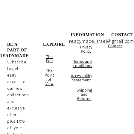
INFORMATION
CONTACT
readymade.israel@gmail.com
BE A
EXPLORE
Contact
Privacy
PART OF
Policy
READYMADE
The
Edit
Terms and
Subscribe
conditions
to get
The
early
Point
Accessibility
of
Statement
access to
View
our new
Shipping
and
collections
Returns
and
exclusive
offers,
plus 10%
off your