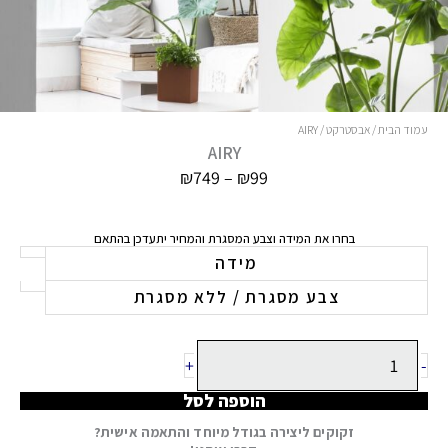
עמוד הבית
/
אבסטרקט
/ AIRY
AIRY
טווח
₪
749
–
₪
99
מחירים:
עד
בחרו את המידה וצבע המסגרת והמחיר יתעדכן בהתאם
כמות
מידה
של
צבע מסגרת / ללא מסגרת
AIRY
+
-
הוספה לסל
זקוקים ליצירה בגודל מיוחד והתאמה אישית?