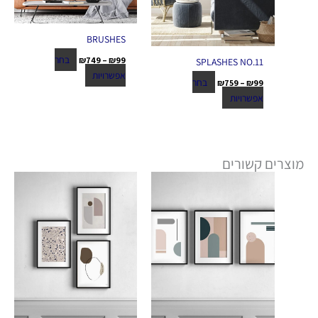
BRUSHES
בחר
₪
749
–
₪
99
SPLASHES NO.11
אפשרויות
בחר
₪
759
–
₪
99
אפשרויות
מוצרים קשורים
טווח
טווח
למוצר
למוצר
מחירים:
מחירים:
זה
זה
יש
יש
עד
עד
מספר
מספר
סוגים.
סוגים.
ניתן
ניתן
לבחור
לבחור
את
את
האפשרויות
האפשרויות