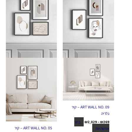
יש
יש
עד
עד
מספר
מספר
סוגים.
סוגים.
ניתן
ניתן
לבחור
לבחור
את
את
האפשרויות
האפשרויות
בעמוד
בעמוד
המוצר
המוצר
ART WALL NO. 09 – קיר
גלריה
בחר
₪
2,029
–
₪
269
ART WALL NO. 05 – קיר
אפשרויות