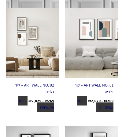
בעמוד
בעמוד
המוצר
המוצר
ART WALL NO. 01 – קיר
ART WALL NO. 02 – קיר
גלריה
גלריה
בחר
בחר
₪
2,029
–
₪
269
₪
2,029
–
₪
269
אפשרויות
אפשרויות
טווח
טווח
למוצר
למוצר
מחירים:
מחירים:
זה
זה