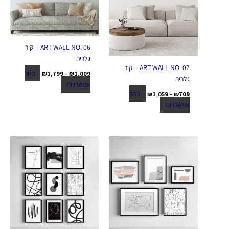
ART WALL NO. 06 – קיר
גלריה
ART WALL NO. 07 – קיר
בחר
₪
1,799
–
₪
1,009
גלריה
אפשרויות
בחר
₪
1,059
–
₪
709
אפשרויות
טווח
טווח
למוצר
למוצר
מחירים:
מחירים:
זה
זה
יש
יש
עד
עד
מספר
מספר
סוגים.
סוגים.
ניתן
ניתן
לבחור
לבחור
את
את