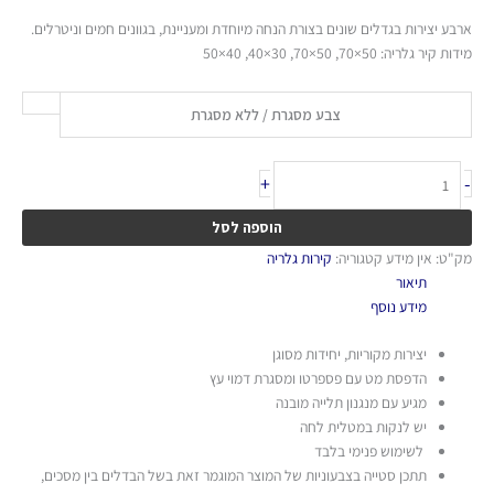
ארבע יצירות בגדלים שונים בצורת הנחה מיוחדת ומעניינת, בגוונים חמים וניטרלים.
מידות קיר גלריה: 50×70, 50×70, 30×40, 40×50
צבע מסגרת / ללא מסגרת
+
-
הוספה לסל
מק"ט:
אין מידע
קטגוריה:
קירות גלריה
תיאור
מידע נוסף
יצירות מקוריות, יחידות מסוגן
הדפסת מט עם פספרטו ומסגרת דמוי עץ
מגיע עם מנגנון תלייה מובנה
יש לנקות במטלית לחה
לשימוש פנימי בלבד
תתכן סטייה בצבעוניות של המוצר המוגמר זאת בשל הבדלים בין מסכים,