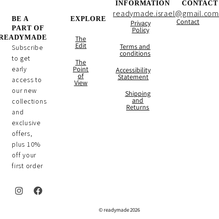
INFORMATION
CONTACT
readymade.israel@gmail.com
BE A
EXPLORE
Contact
Privacy
PART OF
Policy
READYMADE
The
Edit
Terms and
Subscribe
conditions
to get
The
early
Point
Accessibility
of
Statement
access to
View
our new
Shipping
and
collections
Returns
and
exclusive
offers,
plus 10%
off your
first order
I
F
n
a
2026 readymade ©
s
c