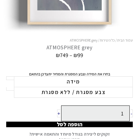
עמוד הבית
/
כל היצירות
/ ATMOSPHERE grey
ATMOSPHERE grey
טווח
₪
749
–
₪
99
מחירים:
עד
בחרו את המידה וצבע המסגרת והמחיר יתעדכן בהתאם
כמות
מידה
של
צבע מסגרת / ללא מסגרת
ATMOSPHERE
grey
+
-
הוספה לסל
זקוקים ליצירה בגודל מיוחד והתאמה אישית?