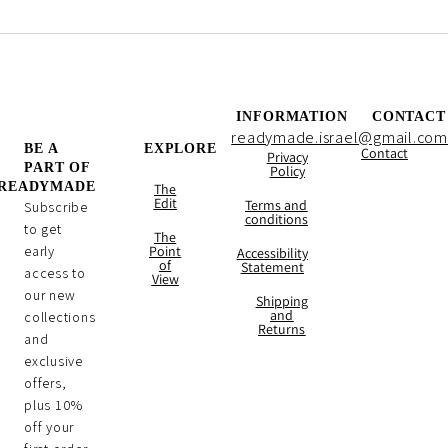
INFORMATION
CONTACT
readymade.israel@gmail.com
BE A
EXPLORE
Contact
Privacy
PART OF
Policy
READYMADE
The
Edit
Terms and
Subscribe
conditions
to get
The
early
Point
Accessibility
of
Statement
access to
View
our new
Shipping
and
collections
Returns
and
exclusive
offers,
plus 10%
off your