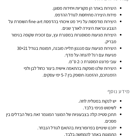
היצירות באתר הן מקוריות ויחידות מסוגן​.
₪
מידות היצירה מתיחסות לגודל ההדפס.
7
היצירות מודפסות על נייר מט איכותי בהדפסת fine-art​ השומרת על
4
הצבע ונראות היצירה לאורך שנים.
9
היצירות מגיעות ממוסגרות במסגרת עץ, עם זכוכית שקופה בגימור
מבריק.​
היצירות מגיעות עם מנגנון תלייה מובנה, תמונות בגודל 21×30
מגיעות עם רגל להנחה על מדף.
עובי פרונט המסגרת כ-2 ס״מ.
היצירות שלנו מופקות בהתאמה אישית ביצור כחול לבן ולפי
הזמנתכם, ההזמנה תסופק בין 5-7 ימי עסקים.​
מידע נוסף
יש לנקות במטלית לחה.
לשימוש פנימי בלבד.
תתכן סטייה קלה בצבעוניות של המוצר המוגמר זאת בשל הבדלים בין
מסכים.
יתכנו שינויים בפרופורציות בהתאם לגודל הנבחר.
התמונות באתר להמחשה בלבד.