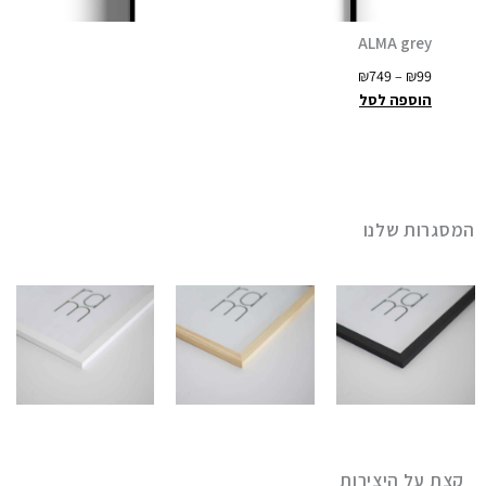
eige
ALMA grey
ט
–
₪
99
₪
749
–
₪
99
ו
הוספה לסל
הוספה
ו
ח
מ
ח
י
המסגרות שלנו
ר
י
ם
:
₪
9
9
ע
קצת על היצירות
ד