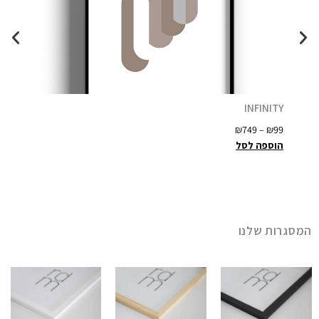
PIRIT
INFINITY
ט
–
₪
99
₪
749
–
₪
99
ו
הוספה לסל
הוספה
ו
ח
מ
ח
י
המסגרות שלנו
ר
י
ם
:
₪