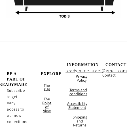
INFORMATION
CONTACT
readymade.israel@gmail.com
BE A
EXPLORE
Contact
Privacy
PART OF
Policy
READYMADE
The
Edit
Terms and
Subscribe
conditions
to get
The
early
Point
Accessibility
of
Statement
access to
View
our new
Shipping
and
collections
Returns