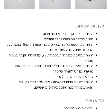
9
9
ע
קצת על היצירות
ד
היצירות באתר הן מקוריות ויחידות מסוגן​.
₪
מידות היצירה מתיחסות לגודל ההדפס.
7
היצירות מודפסות על נייר מט איכותי בהדפסת fine-art​ השומרת על
4
הצבע ונראות היצירה לאורך שנים.
9
היצירות מגיעות ממוסגרות במסגרת עץ, עם זכוכית שקופה בגימור
מבריק.​
היצירות מגיעות עם מנגנון תלייה מובנה, תמונות בגודל 21×30
מגיעות עם רגל להנחה על מדף.
עובי פרונט המסגרת כ-2 ס״מ.
היצירות שלנו מופקות בהתאמה אישית ביצור כחול לבן ולפי
הזמנתכם, ההזמנה תסופק בין 5-7 ימי עסקים.​
מידע נוסף
יש לנקות במטלית לחה.