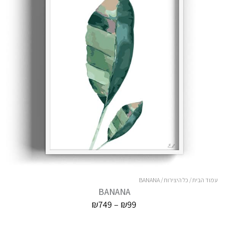
עמוד הבית
/
כל היצירות
/ BANANA
BANANA
טווח
₪
749
–
₪
99
מחירים: