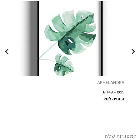
THER
APHELANDRA
ט
–
₪
99
₪
749
–
₪
99
ו
הוספה לסל
הוספה
ו
ח
מ
ח
י
המסגרות שלנו
ר