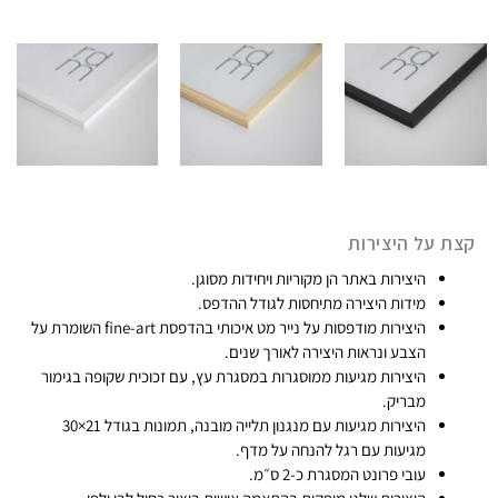
י
ם
:
₪
9
9
ע
קצת על היצירות
ד
היצירות באתר הן מקוריות ויחידות מסוגן​.
₪
מידות היצירה מתיחסות לגודל ההדפס.
7
היצירות מודפסות על נייר מט איכותי בהדפסת fine-art​ השומרת על
4
הצבע ונראות היצירה לאורך שנים.
9
היצירות מגיעות ממוסגרות במסגרת עץ, עם זכוכית שקופה בגימור
מבריק.​
היצירות מגיעות עם מנגנון תלייה מובנה, תמונות בגודל 21×30
מגיעות עם רגל להנחה על מדף.
עובי פרונט המסגרת כ-2 ס״מ.