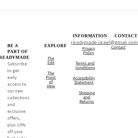
INFORMATION
CONTACT
readymade.israel@gmail.com
BE A
EXPLORE
Contact
Privacy
PART OF
Policy
READYMADE
The
Edit
Terms and
Subscribe
conditions
to get
The
early
Point
Accessibility
of
Statement
access to
View
our new
Shipping
and
collections
Returns
and
exclusive
offers,
plus 10%
off your