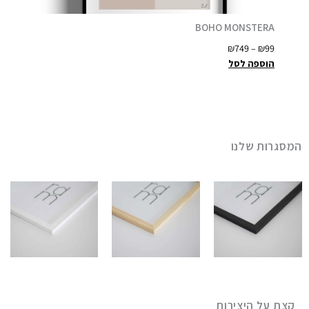
BOHO MONSTERA
ט
₪
749
–
₪
99
ו
הוספה לסל
ו
ח
מ
ח
י
המסגרות שלנו
ר
י
ם
:
₪
9
9
ע
קצת על היצירות
ד