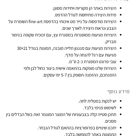
היצירות באתר הן מקוריות ויחידות מסוגן​.
₪
מידות היצירה מתיחסות לגודל ההדפס.
7
היצירות מודפסות על נייר מט איכותי בהדפסת fine-art​ השומרת על
4
הצבע ונראות היצירה לאורך שנים.
9
היצירות מגיעות ממוסגרות במסגרת עץ, עם זכוכית שקופה בגימור
מבריק.​
היצירות מגיעות עם מנגנון תלייה מובנה, תמונות בגודל 21×30
מגיעות עם רגל להנחה על מדף.
עובי פרונט המסגרת כ-2 ס״מ.
היצירות שלנו מופקות בהתאמה אישית ביצור כחול לבן ולפי
הזמנתכם, ההזמנה תסופק בין 5-7 ימי עסקים.​
מידע נוסף
יש לנקות במטלית לחה.
לשימוש פנימי בלבד.
תתכן סטייה קלה בצבעוניות של המוצר המוגמר זאת בשל הבדלים בין
מסכים.
יתכנו שינויים בפרופורציות בהתאם לגודל הנבחר.
התמונות באתר להמחשה בלבד.