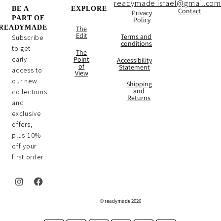
readymade.israel@gmail.com
BE A
EXPLORE
Contact
Privacy
PART OF
Policy
READYMADE
The
Edit
Terms and
Subscribe
conditions
to get
The
early
Point
Accessibility
of
Statement
access to
View
our new
Shipping
and
collections
Returns
and
exclusive
offers,
plus 10%
off your
first order
I
F
n
a
2026 readymade ©
s
c
t
e