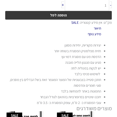
+
-
הוספה לסל
מק"ט:
אין מידע
קטגוריה:
SALE
תיאור
מידע נוסף
יצירות מקוריות, יחידות מסוגן
חזית מפלסטיק המסגרת בטוחה יותר
הדפסת מט עם מסגרת דמוי עץ
מגיע עם מנגנון תלייה מובנה
יש לנקות במטלית לחה
לשימוש פנימי בלבד
תתכן סטייה בצבעוניות של המוצר המוגמר זאת בשל הבדלים בין מסכים,
סוגי חומרים ומדפסות
התמונות באתר להמחשה בלבד
יתכנו שינויים בפרופורציות בהתאם לגודל הנבחר
עובי המסגרת כ- 2 ס״מ, עומק המסגרת כ- 3.5 ס״מ
מוצרים משודרגים
טווח
טווח
למוצר
למוצר
SALE
SALE