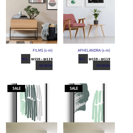
המוצר
המוצר
(FILMS (s-m
(APHELANDRA (s-m
בחר
בחר
₪
159
–
₪
119
₪
159
–
₪
119
אפשרויות
אפשרויות
טווח
טווח
למוצר
למוצר
SALE
SALE
מחירים:
מחירים:
זה
זה
יש
יש
עד
עד
מספר
מספר
סוגים.
סוגים.
ניתן
ניתן
לבחור
לבחור
את
את