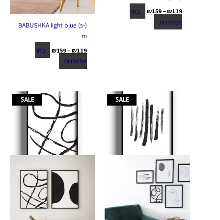
בחר
₪
159
–
₪
119
אפשרויות
(BABUSHKA light blue (s-
m
בחר
₪
159
–
₪
119
אפשרויות
טווח
טווח
למוצר
למוצר
SALE
SALE
מחירים:
מחירים:
זה
זה
יש
יש
עד
עד
מספר
מספר
סוגים.
סוגים.
ניתן
ניתן
לבחור
לבחור
את
את
האפשרויות
האפשרויות
בעמוד
בעמוד
המוצר
המוצר