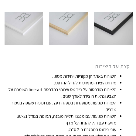
י
ם
:
₪
9
9
ע
קצת על היצירות
ד
היצירות באתר הן מקוריות ויחידות מסוגן​.
₪
מידות היצירה מתיחסות לגודל ההדפס.
7
היצירות מודפסות על נייר מט איכותי בהדפסת fine-art​ השומרת על
4
הצבע ונראות היצירה לאורך שנים.
9
היצירות מגיעות ממוסגרות במסגרת עץ, עם זכוכית שקופה בגימור
מבריק.​
היצירות מגיעות עם מנגנון תלייה מובנה, תמונות בגודל 21×30
מגיעות עם רגל להנחה על מדף.
עובי פרונט המסגרת כ-2 ס״מ.