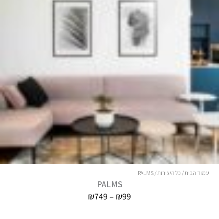
עמוד הבית
/
כל היצירות
/ PALMS
PALMS
טווח
₪
749
–
₪
99
מחירים: