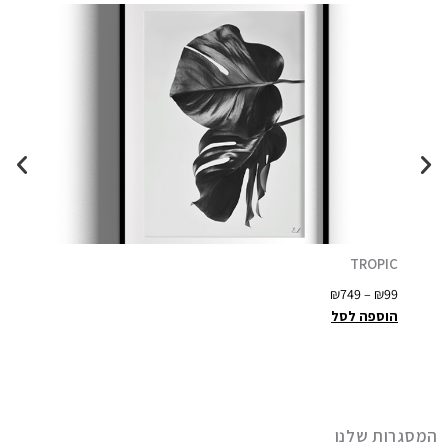
lack
TROPIC
ט
–
₪
99
₪
749
–
₪
99
ו
הוספה לסל
הוספה
ו
ח
מ
ח
י
המסגרות שלנו
ר