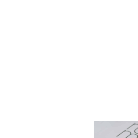
STREETS VIBES
ט
₪
899
–
₪
99
ו
הוספה לסל
ו
ח
מ
ח
י
ר
י
ם
:
₪