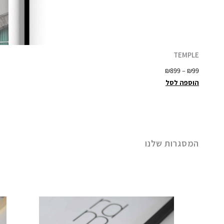
TEMPLE
ט
₪
899
–
₪
99
ו
הוספה לסל
ו
ח
מ
ח
י
המסגרות שלנו
ר
י
ם
:
₪