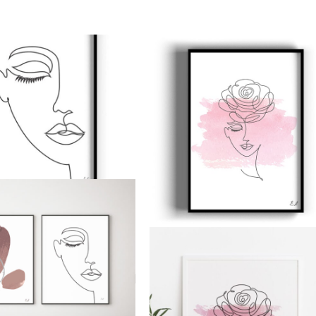
טווח
טווח
למוצר
מחירים:
מחירים:
זה
עד
יש
עד
מספר
סוגים.
ניתן
לבחור
את
האפשרויות
בעמוד
המוצר