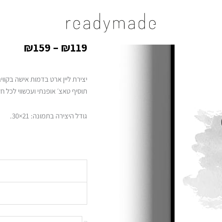
טווח
כמות
עמוד הבית
/
/ (ALMA grey (s-m
מחירים
של
SALE
(ALMA grey (s-m
(ALMA
עד
grey
₪
159
–
₪
119
(s-
m
יצירת ליין ארט בדמות אישה בקוו
תוסיף טאצ׳ אופנתי ועכשווי לכל חל
גודל היצירה בתמונה: 21×30.