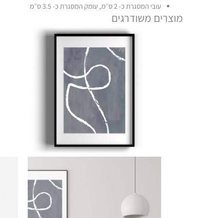
עובי המסגרת כ- 2 ס״מ, עומק המסגרת כ- 3.5 ס״מ
מוצרים משודרגים
טווח
למוצר
מחירים:
זה
עד
יש
מספר
סוגים.
ניתן
לבחור
את
האפשרויות
בעמוד
המוצר