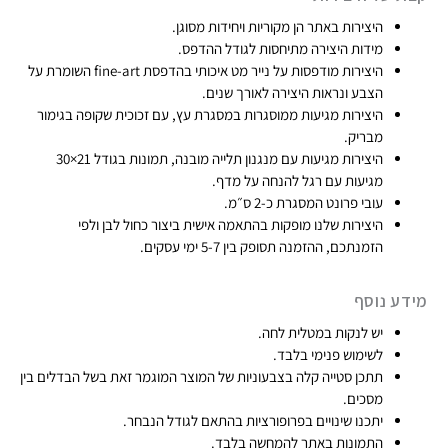
היצירות באתר הן מקוריות ויחידות מסוגן​.
₪
מידות היצירה מתיחסות לגודל ההדפס.
7
היצירות מודפסות על נייר מט איכותי בהדפסת fine-art​ השומרת על
4
הצבע ונראות היצירה לאורך שנים.
9
היצירות מגיעות ממוסגרות במסגרת עץ, עם זכוכית שקופה בגימור
מבריק.​
היצירות מגיעות עם מנגנון תלייה מובנה, תמונות בגודל 21×30
מגיעות עם רגל להנחה על מדף.
עובי פרונט המסגרת כ-2 ס״מ.
היצירות שלנו מופקות בהתאמה אישית ביצור כחול לבן ולפי
הזמנתכם, ההזמנה תסופק בין 5-7 ימי עסקים.​
מידע נוסף
יש לנקות במטלית לחה.
לשימוש פנימי בלבד.
תתכן סטייה קלה בצבעוניות של המוצר המוגמר זאת בשל הבדלים בין
מסכים.
יתכנו שינויים בפרופורציות בהתאם לגודל הנבחר.
התמונות באתר להמחשה בלבד.