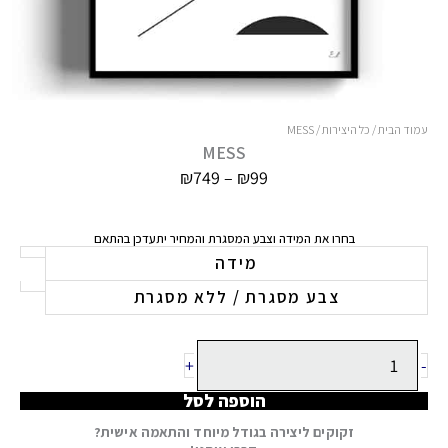
עמוד הבית
/
כל היצירות
/ MESS
MESS
טווח
₪
749
–
₪
99
מחירים:
עד
בחרו את המידה וצבע המסגרת והמחיר יתעדכן בהתאם
כמות
מידה
של
צבע מסגרת / ללא מסגרת
MESS
+
-
הוספה לסל
זקוקים ליצירה בגודל מיוחד והתאמה אישית?