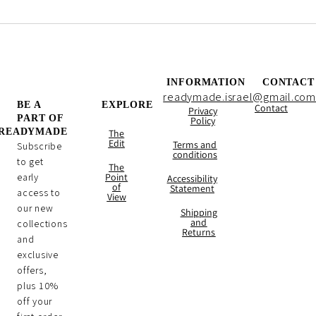
INFORMATION
CONTACT
readymade.israel@gmail.com
BE A
EXPLORE
Contact
Privacy
PART OF
Policy
READYMADE
The
Edit
Terms and
Subscribe
conditions
to get
The
early
Point
Accessibility
of
Statement
access to
View
our new
Shipping
and
collections
Returns
and
exclusive
offers,
plus 10%
off your