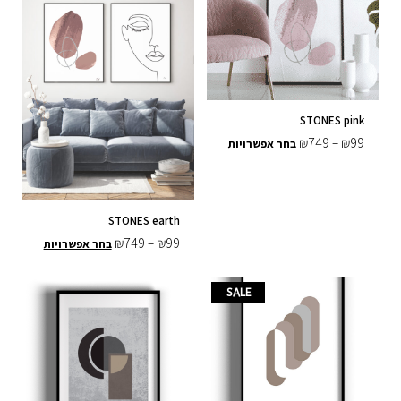
המוצר
המוצר
STONES pink
₪
749
–
₪
99
בחר אפשרויות
STONES earth
₪
749
–
₪
99
בחר אפשרויות
טווח
טווח
למוצר
למוצר
SALE
מחירים:
מחירים:
זה
זה
יש
יש
עד
עד
מספר
מספר
סוגים.
סוגים.
ניתן
ניתן