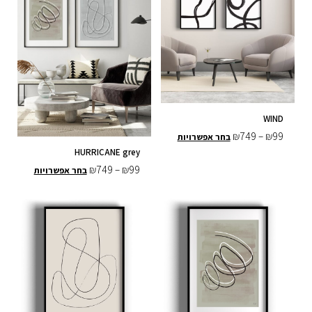
WIND
₪
749
–
₪
99
בחר אפשרויות
HURRICANE grey
₪
749
–
₪
99
בחר אפשרויות
טווח
טווח
למוצר
למוצר
מחירים:
מחירים:
זה
זה
יש
יש
עד
עד
מספר
מספר
סוגים.
סוגים.
ניתן
ניתן
לבחור
לבחור
את
את