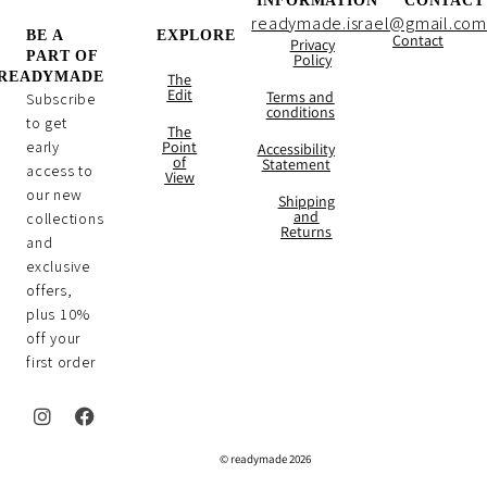
INFORMATION
CONTACT
readymade.israel@gmail.com
BE A
EXPLORE
Contact
Privacy
PART OF
Policy
READYMADE
The
Edit
Terms and
Subscribe
conditions
to get
The
early
Point
Accessibility
of
Statement
access to
View
our new
Shipping
and
collections
Returns
and
exclusive
offers,
plus 10%
off your
first order
I
F
n
a
2026 readymade ©
s
c