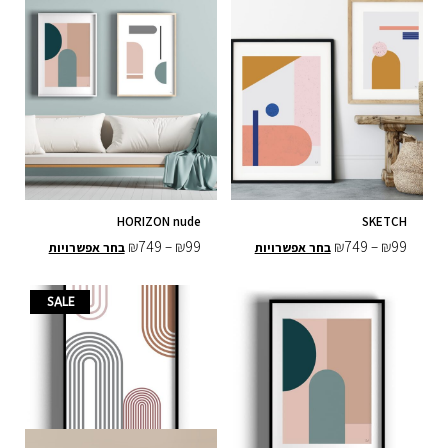
HORIZON nude
SKETCH
₪
749
–
₪
99
₪
749
–
₪
99
בחר אפשרויות
בחר אפשרויות
טווח
טווח
למוצר
למוצר
SALE
מחירים:
מחירים:
זה
זה
יש
יש
עד
עד
מספר
מספר
סוגים.
סוגים.
ניתן
ניתן
לבחור
לבחור